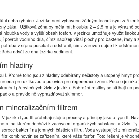
u v tůni nebo rybníce. Jezírko není vybaveno žádným technickým zaříze
ý zákal. Užitková zóna by měla mít hloubku 2 – 2,5 m a je výrazně od
ná hloubka vody a vyšší obsah fosforu v jezírku umožňuje využít širokou
ují povrch vodního díla, čímž nabízejí větší plochy pro bakterie, řasy a
e potřeba v srpnu posekat a odstranit, čímž zároveň dojde i k odstranění
potřeba odsát ze dna jezírka sediment.
ím hladiny
typu I. Kromě toho jsou z hladiny odebírány nečistoty a utopený hmyz pr
 určena pro užitkovou a polovina pro regenerační zónu. Péče o jezírko 
tranění přebytečných živin v jezírku. Pobřežní rostliny se stříhají na 
rpadlo a pravidelně vyprazdňovat skimmer.
m mineralizačním filtrem
ezírku typu III probíhají stejné procesy a principy jako u typu II. Naví
hem, na kterém dochází k zachycení organických substancí a živin. Ty 
e sorpce bakterií na jemných částicích filtru. Voda vystupující z mineral
 filtr kombinován se zařízením, které váže fosfor. Toto řešení je vhodn