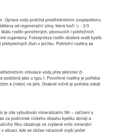
ním. Úprava vody probíhá prostřednictvím zooplanktonu
dělena od regenerační zóny, která tvoří ½ - 2/3
 škálu rostlin ponořených, plovoucích i pobřežních.
 živé organismy. Fotosyntéza rostlin dodává vodě kyslík.
 přebytečných živin v jezírku. Pobřežní rostliny se
ostřednictvím cirkulace vody přes skimmer či
je podobná jako u typu I. Ponořené rostliny je potřeba
podzim a (nebo) na jaře. Dvakrát ročně je potřeba odsát
c je zde vybudován mineralizační filtr – zařízení s
se za podmínek nízkého obsahu kyslíku sbírají a
izačního filtru obsahuje ve zvýšené míře minerální
é v situaci, kde se občas nárazově zvýší počet