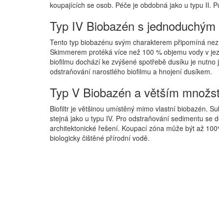
koupajících se osob. Péče je obdobná jako u typu II. P
Typ IV Biobazén s jednoduchým b
Tento typ biobazénu svým charakterem připomíná nezne
Skimmerem protéká více než 100 % objemu vody v jezí
biofilmu dochází ke zvýšené spotřebě dusíku je nutno 
odstraňování narostlého biofilmu a hnojení dusíkem.
Typ V Biobazén a větším množst
Biofiltr je většinou umístěný mimo vlastní biobazén. Su
stejná jako u typu IV. Pro odstraňování sedimentu se 
architektonické řešení. Koupací zóna může být až 10
biologicky čištěné přírodní vodě.