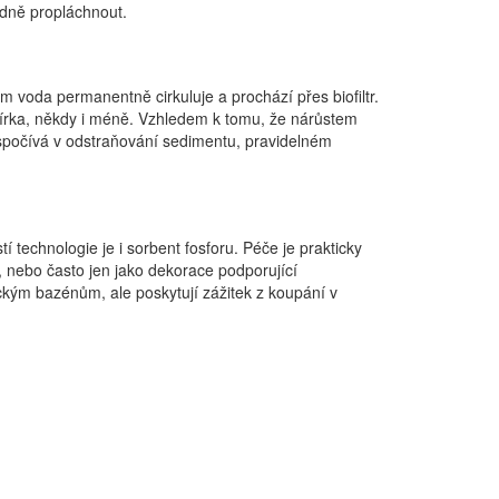
řádně propláchnout.
voda permanentně cirkuluje a prochází přes biofiltr.
írka, někdy i méně. Vzhledem k tomu, že nárůstem
 spočívá v odstraňování sedimentu, pravidelném
í technologie je i sorbent fosforu. Péče je prakticky
, nebo často jen jako dekorace podporující
kým bazénům, ale poskytují zážitek z koupání v