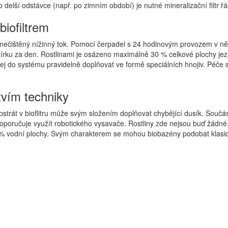
o delší odstávce (např. po zimním období) je nutné mineralizační filtr 
iofiltrem
čištěný nížinný tok. Pomocí čerpadel s 24 hodinovým provozem v něm 
rku za den. Rostlinami je osázeno maximálně 30 % celkové plochy jez
jej do systému pravidelně doplňovat ve formě speciálních hnojiv. Péče
vím techniky
bstrát v bioflitru může svým složením doplňovat chybějící dusík. Součást
doporučuje využít robotického vysavače. Rostliny zde nejsou buď žádné
0% vodní plochy. Svým charakterem se mohou biobazény podobat klasic