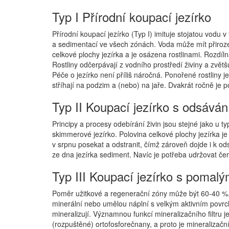
Typ I Přírodní koupací jezírko
Přírodní koupací jezírko (Typ I) imituje stojatou vod
a sedimentací ve všech zónách. Voda může mít přirozen
celkové plochy jezírka a je osázena rostlinami. Rozdíl
Rostliny odčerpávají z vodního prostředí živiny a zvětš
Péče o jezírko není příliš náročná. Ponořené rostliny j
stříhají na podzim a (nebo) na jaře. Dvakrát ročně je 
Typ II Koupací jezírko s odsáván
Principy a procesy odebírání živin jsou stejné jako u 
skimmerové jezírko. Polovina celkové plochy jezírka je
v srpnu posekat a odstranit, čímž zároveň dojde i k ods
ze dna jezírka sediment. Navíc je potřeba udržovat če
Typ III Koupací jezírko s pomalý
Poměr užitkové a regenerační zóny může být 60-40 %. V j
minerální nebo umělou náplní s velkým aktivním povrc
mineralizují. Významnou funkcí mineralizačního filtru j
(rozpuštěné) ortofosforečnany, a proto je mineralizační